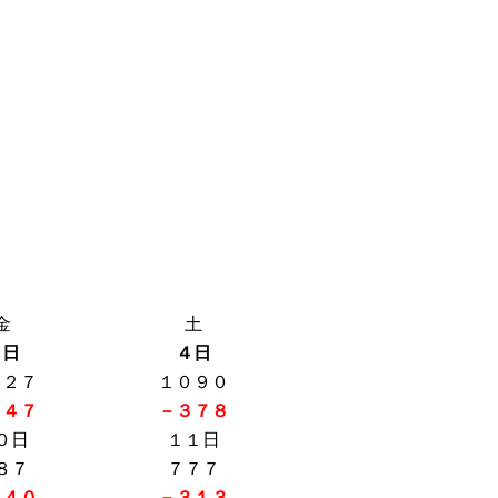
金
土
３日
４日
０２７
１０９０
５４７
－３７８
０日
１１日
８７
７７７
２４０
－３１３