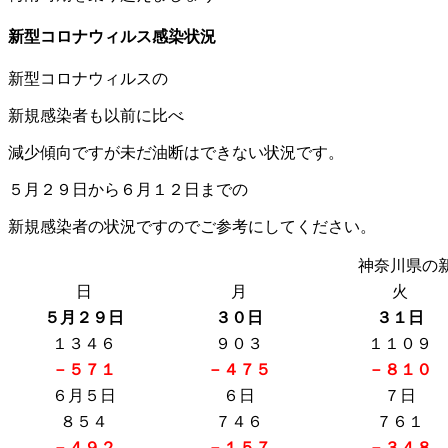
新型コロナウィルス感染状況
新型コロナウィルスの
新規感染者も以前に比べ
減少傾向ですが未だ油断はできない状況です。
５月２９日から６月１２日までの
新規感染者の状況ですのでご参考にしてください。
神奈川県の
日
月
火
５月２９日
３０日
３１日
１３４６
９０３
１１０９
－５７１
－４７５
－８１０
６月５日
６日
７日
８５４
７４６
７６１
－４９２
－１５７
－３４８