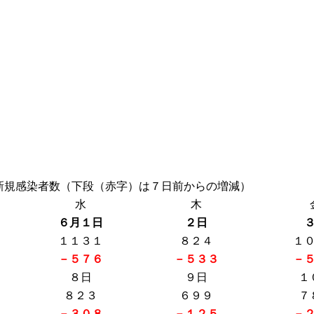
新規感染者数（下段（赤字）は７日前からの増減）
水
木
６月１日
２日
１１３１
８２４
１
－５７６
－５３３
－
８日
９日
１
８２３
６９９
７
－３０８
－１２５
－