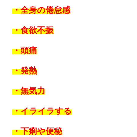
・全身の倦怠感
・食欲不振
・頭痛
・発熱
・無気力
・イライラする
・下痢や便秘