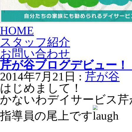
HOME
スタッフ紹介
お問い合わせ
芹が谷ブログデビュー！
2014年7月21日 :
芹が谷
はじめまして！
かないわデイサービス芹
指導員の尾上です