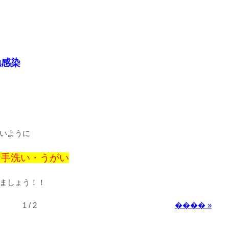
触感染
いように
・手洗い・うがい
ましょう！！
1 / 2
���� »