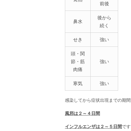
前後
後から
鼻水
続く
せき
強い
頭・関
節・筋
強い
肉痛
寒気
強い
感染してから症状出現までの期間
風邪は２～４日間
インフルエンザは２～５日間
です