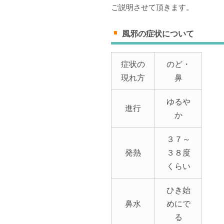
ご説明させて頂きます。
風邪の症状について
症状の
のど・
現れ方
鼻
ゆるや
進行
か
３７～
発熱
３８度
くらい
ひき始
鼻水
めにで
る