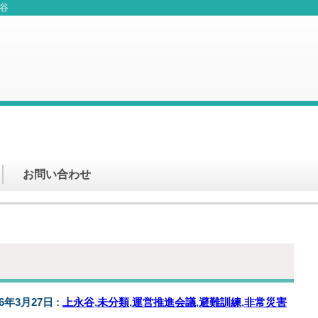
谷
お問い合わせ
26年3月27日 :
上永谷
,
未分類
,
運営推進会議
,
避難訓練
,
非常災害