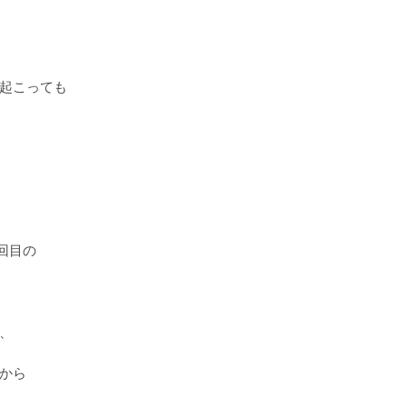
起こっても
回目の
、
から