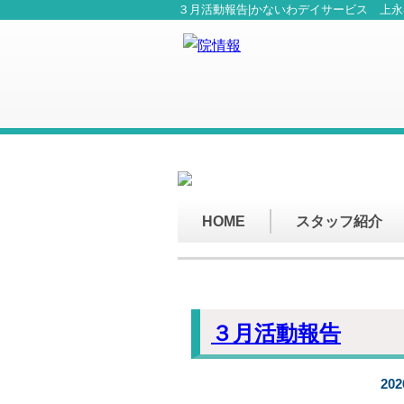
３月活動報告|かないわデイサービス 上永
HOME
スタッフ紹介
３月活動報告
20