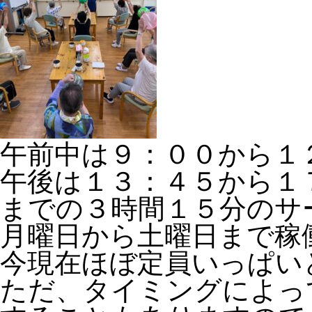
午前中は９：００から１
午後は１３：４５から１
までの３時間１５分のサ
月曜日から土曜日まで稼
今現在ほぼ定員いっぱい
ただ、タイミングによっ