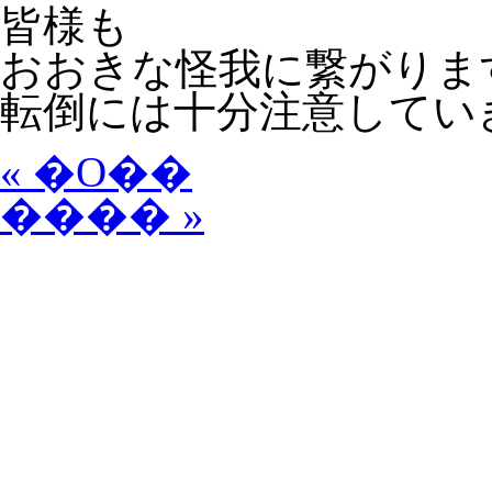
皆様も
おおきな怪我に繋がりま
転倒には十分注意してい
« �O��
���� »